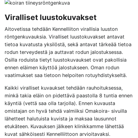
Viralliset luustokuvakset
Aitovetissa tehdään Kennelliiton virallisia luuston
röntgenkuvauksia. Viralliset luustokuvakset antavat
tietoa kuvatusta yksilöstä, sekä antavat tärkeää tietoa
rodun terveydestä ja auttavat rodun jalostuksessa.
Osilla roduista tietyt luustokuvaukset ovat pakollisia
ennen eläimen käyttöä jalostukseen. Oman rodun
vaatimukset saa tietoon helpoiten rotuyhdistykseltä.
Kaikki viralliset kuvaukset tehdään rauhoituksessa,
minkä takia eläin on pidettävä paastolla 8 tuntia ennen
käyntiä (vettä saa olla tarjolla). Ennen kuvausta
omistajan on hyvä tehdä valmiiksi Omakoira- sivuilla
lähetteet halutuista kuvista ja maksaa lausunnot
etukäteen. Kuvauksen jälkeen klinikkamme lähettää
kuvat sähköisesti Kennelliittoon arvioitavaksi.